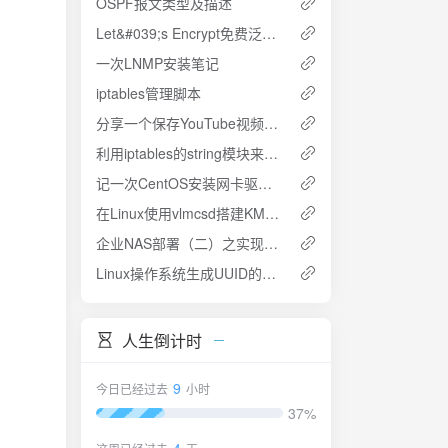
OSPF报文类型及描述
Let&#039;s Encrypt免费泛域名SSL证书获取
一次LNMP安装笔记
iptables管理脚本
分享一个保存YouTube视频到本地的办法
利用iptables的string模块来屏蔽域名（关键词匹配）
记一次CentOS安装网卡驱动的记录
在Linux使用vlmcsd搭建KMS服务器激活Windows
企业NAS部署（二）之实现用户自助修改密码
Linux操作系统生成UUID的方法
人生倒计时
9
今日已经过去
小时
37%