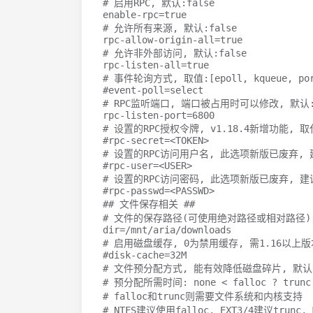
# 启用RPC, 默认:false
enable-rpc
=
# 允许所有来源, 默认:false
rpc-allow-origin-all
=
# 允许非外部访问, 默认:false
rpc-listen-all
=
# 事件轮询方式, 取值:[epoll, kqueue, p
#event-poll=select
# RPC监听端口, 端口被占用时可以修改, 默认:
rpc-listen-port
=
6800
# 设置的RPC授权令牌, v1.18.4新增功能, 取代 -
#rpc-secret=<TOKEN>
# 设置的RPC访问用户名, 此选项新版已废弃, 建议
#rpc-user=<USER>
# 设置的RPC访问密码, 此选项新版已废弃, 建议改
#rpc-passwd=<PASSWD>
## 文件保存相关 ##
# 文件的保存路径(可使用绝对路径或相对路径)
dir
=
# 启用磁盘缓存, 0为禁用缓存, 需1.16以上版本
#disk-cache=32M
# 文件预分配方式, 能有效降低磁盘碎片, 默认:p
# 预分配所需时间: none < falloc ? trunc 
# falloc和trunc则需要文件系统和内核支持
# NTFS建议使用falloc, EXT3/4建议trun