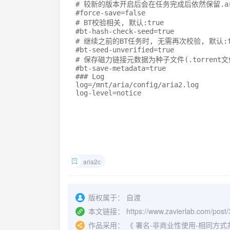
# 较新的版本开启后会在任务完成后依然保留.ar
#force-save=false
# BT校验相关, 默认:true
#bt-hash-check-seed=true
# 继续之前的BT任务时, 无需再次校验, 默认:f
#bt-seed-unverified=true
# 保存磁力链接元数据为种子文件(.torrent文件
#bt-save-metadata=true
### Log
log
=
/mnt/aria/config/aria2.log

log-level
=
notice
aria2c
版权属于：
自渡
本文链接：
https://www.zavierlab.com/post/
作品采用：
《
署名-非商业性使用-相同方式共享 4.