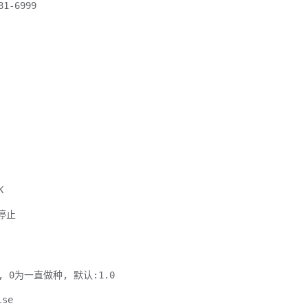
-6999
K
停止
0为一直做种, 默认:1.0
se