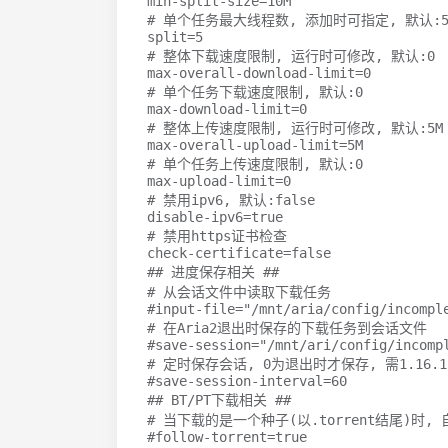
min-split-size
=
# 单个任务最大线程数, 添加时可指定, 默认:
split
=
5
# 整体下载速度限制, 运行时可修改, 默认:0
max-overall-download-limit
=
0
# 单个任务下载速度限制, 默认:0
max-download-limit
=
0
# 整体上传速度限制, 运行时可修改, 默认:5M
max-overall-upload-limit
=
# 单个任务上传速度限制, 默认:0
max-upload-limit
=
0
# 禁用ipv6, 默认:false
disable-ipv6
=
# 禁用https证书检查
check-certificate
=
## 进度保存相关 ##
# 从会话文件中读取下载任务
#input-file="/mnt/aria/config/incompl
# 在Aria2退出时保存的下载任务到会话文件
#save-session="/mnt/ari/config/incomp
# 定时保存会话, 0为退出时才保存, 需1.16.
#save-session-interval=60
## BT/PT下载相关 ##
# 当下载的是一个种子(以.torrent结尾)时, 
#follow-torrent=true