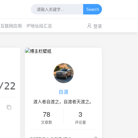
Search
互联网应用
IP地址段汇总
登录
/22
自渡
渡人者自渡之，自渡者天渡之。
78
3
文章数
评论量