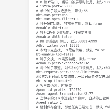
# BT监听端口, 当端口被屏蔽时使用, 默认:6881
#listen-port=16888
# 单个种子最大连接数, 默认:55
#bt-max-peers=55
#bt-max-open-files=100
# 打开DHT功能, PT需要禁用, 默认:true
#enable-dht=true
# 打开IPv6 DHT功能, PT需要禁用
#enable-dht6=false
# DHT网络监听端口, 默认:6881-6999
#dht-listen-port=16888
# 本地节点查找, PT需要禁用, 默认:false
bt-enable-lpd
=
# 种子交换, PT需要禁用, 默认:true
#enable-peer-exchange=false
# 每个种子限速, 对少种的PT很有用, 默认:50
#bt-request-peer-speed-limit=50K
#设置超时时间,没有速度后一段时间任务就自动
#bt-stop-timeout=0
# 客户端伪装, PT需要
#peer-id-prefix=-TR2770-
#user-agent=transmission/2.77
# 当种子的分享率达到这个数时, 自动停止做种, 
#seed-ratio=1
# 强制保存会话, 即使任务已经完成, 默认:fal