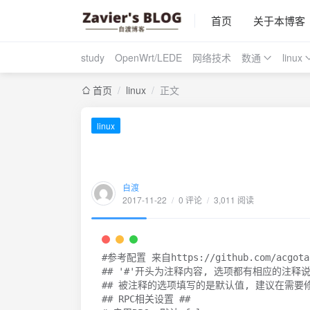
首页
关于本博客
study
OpenWrt/LEDE
网络技术
数通
linux
首页
/
linux
/
正文
linux
自渡
2017-11-22
/
0 评论
/
3,011 阅读
#参考配置 来自https://github.com/acgotak
## '#'开头为注释内容, 选项都有相应的注释说
## 被注释的选项填写的是默认值, 建议在需要修
## RPC相关设置 ##