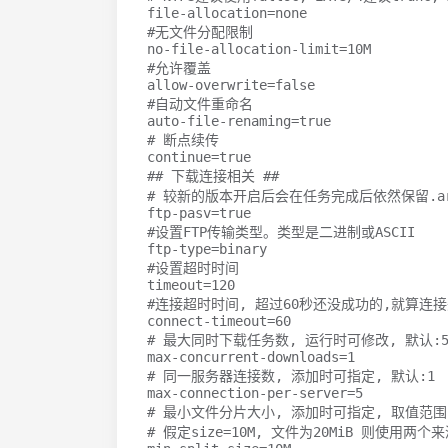
file-allocation
=
#无文件分配限制
no-file-allocation-limit
=
#允许覆盖
allow-overwrite
=
#自动文件重命名
auto-file-renaming
=
# 断点续传
continue
=
## 下载连接相关 ##
# 较新的版本开启后会在任务完成后依然保留.ar
ftp-pasv
=
#设置FTP传输类型。类型是二进制或ASCII
ftp-type
=
#设置超时时间
timeout
=
120
#连接超时时间, 超过60秒还没成功的,就算连
connect-timeout
=
60
# 最大同时下载任务数, 运行时可修改, 默认:
max-concurrent-downloads
=
1
# 同一服务器连接数, 添加时可指定, 默认:1
max-connection-per-server
=
5
# 最小文件分片大小, 添加时可指定, 取值范围1M 
# 假定size=10M, 文件为20MiB 则使用两