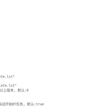
5
ete.lst"
lete.lst"
1以上版本, 默认:0
自动开始BT任务, 默认:true