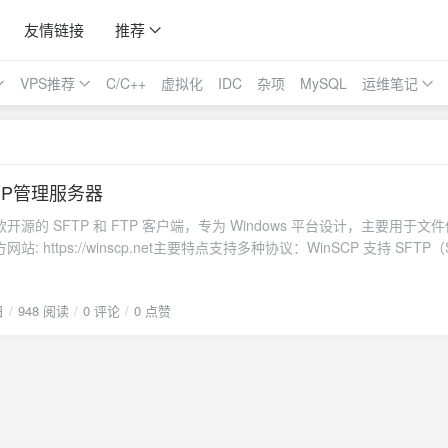
友情链接
推荐
VPS推荐
C/C++
虚拟化
IDC
杂项
MySQL
运维笔记
CP管理服务器
一款开源的 SFTP 和 FTP 客户端，专为 Windows 平台设计，主要用于文
: https://winscp.net主要特点支持多种协议：WinSCP 支持 SFTP（
FTP（文件传输协议）、FTPS（FTP 安全）和 SCP（安全复制协议）
供两种视图模式：经典的双窗格界面和单窗格界面，便于用户进行文件管
日
948 阅读
0 评论
0 点赞
持文件夹和文件的拖放操作。提供文件同步功能，可以让本地文件夹与远
终端：支持集成的命令行界面，用户可以在 WinSCP 中直接执行命令
脚本功能，用户可以编写脚本来自动化文件传输任务。安全性：通过 SSH
文件传输的安全性。多语言支持：WinSCP 支持多种语言，用户可以根据
件编辑：支持直接在本地或远程编辑文件，用户可以选择默认编辑器打开
网站管理：开发者和网站管理员常用 WinSCP 上传和下载网站文件。
inSCP 将重要文件备份到远程服务器。文件同步：可以在多台机器之间