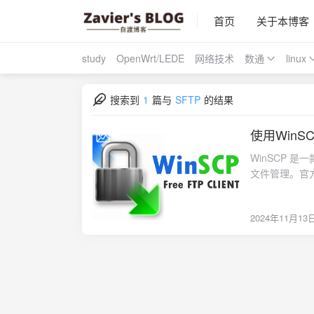
首页
关于本博客
study
OpenWrt/LEDE
网络技术
数通
linux
搜索到
1
篇与
SFTP
的结果
使用WinS
2024-11-13
WinSCP 是
文件管理。官方网站
件传输协议）、
好的界面：提
2024年11月13
管理功能：支
保持一致。集成
自动化：提供
输数据，保证
界面语言。文
修改。使用场景
户可以使用 W