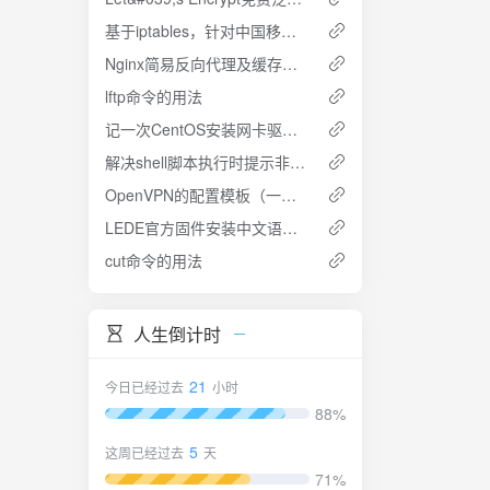
按钮，选择
基于iptables，针对中国移动HTTP劫持，发送RST包屏蔽部分网站的解决办法
击安装包
Nginx简易反向代理及缓存配置
大多数用
选择安装
lftp命令的用法
“下一
记一次CentOS安装网卡驱动的记录
快捷方式
解决shell脚本执行时提示非法字符^M的办法
，开始安
手动启
OpenVPN的配置模板（一）之服务器模式
找到
LEDE官方固件安装中文语言包的方法
）等信
cut命令的用法
连接。如
服务器时，
nWrt
人生倒计时
21
今日已经过去
小时
88%
5
这周已经过去
天
71%