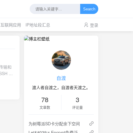
Search
互联网应用
IP地址段汇总
登录
件传输和
SSH 文
自渡
。用户友
理。文件
渡人者自渡之，自渡者天渡之。
程文件夹
78
3
。脚本和
 加密传
文章数
评论量
需要选择
文件进行
为树莓派SD卡分配余下空间
备份：用
保持文件
Let&#039;s Encrypt免费泛域名SSL证书获取